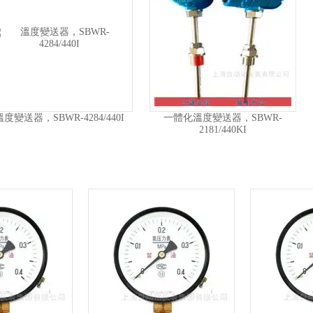
BWR-
鎧裝薄膜鉑熱電阻，WZPK-523U
耐磨型熱電阻，WZ