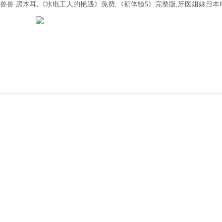
兽兽 黑木耳,《水电工人的艳遇》免费,《初体验5》完整版,牙医姐妹日本
首頁
關于我們
新聞動