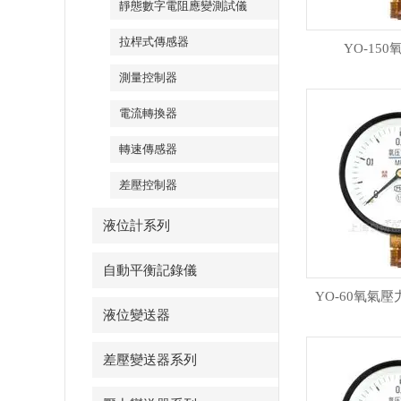
靜態數字電阻應變測試儀
拉桿式傳感器
YO-15
測量控制器
電流轉換器
轉速傳感器
差壓控制器
液位計系列
自動平衡記錄儀
YO-60氧氣壓力
液位變送器
差壓變送器系列