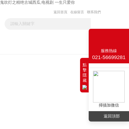
,鬼吹灯之精绝古城西瓜,电视剧 一生只爱你
返回首頁
在線留言
聯系我們
聯系我們
服務熱線
021-56699281
點
擊
隱
藏
掃描加微信
返回頂部