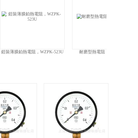
PN-330
DTM-411數字溫度計
萬向型雙