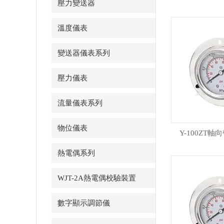
壓力變送器
溫度儀表
變送器儀表系列
壓力儀表
流量儀表系列
物位儀表
Y-100ZT
熱電偶系列
WJT-2A熱電偶校驗裝置
數字顯示調節儀