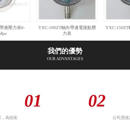
向帶邊壓力表0-
YXC-100ZT軸向帶邊電接點壓
YXC-150
Mpa
力表
我們的優勢
OUR ADVANTAGES
01
02
量，為技術
公司憑借