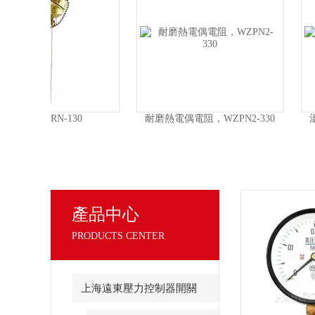
-330
溫度變送器，SBWR-4284/440I
一體化溫度變送器，S
2181/440KI
產品中心
PRODUCTS CENTER
上海遠東壓力控制器開關