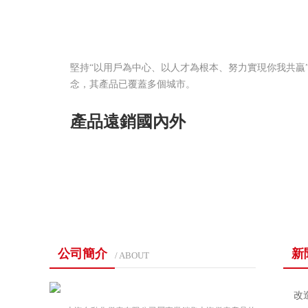
堅持“以用戶為中心、以人才為根本、努力實現你我共贏
念，其產品已覆蓋多個城市。
產品遠銷國內外
公司簡介
新
/ ABOUT
改