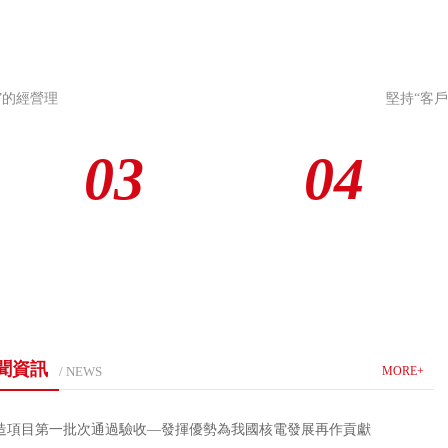
”的經營理
堅持“客
03
04
聞資訊
/ NEWS
MORE+
造項目第一批次通過驗收—發揮優勢為我國核電發展再作貢獻