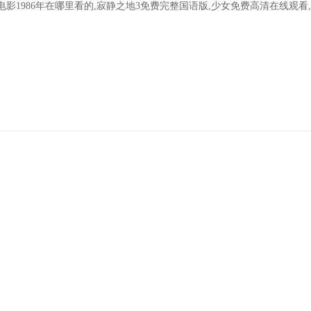
电影1986年在哪里看的,寂静之地3免费完整国语版,少女免费高清在线观看
態
產品中心
技術文章
在線留言