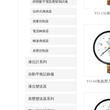
靜態數字電阻應變測試儀
拉桿式傳感器
YO-15
測量控制器
電流轉換器
轉速傳感器
差壓控制器
液位計系列
自動平衡記錄儀
YO-60氧氣壓力
液位變送器
差壓變送器系列