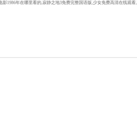
电影1986年在哪里看的,寂静之地3免费完整国语版,少女免费高清在线观看
態
產品中心
技術文章
在線留言