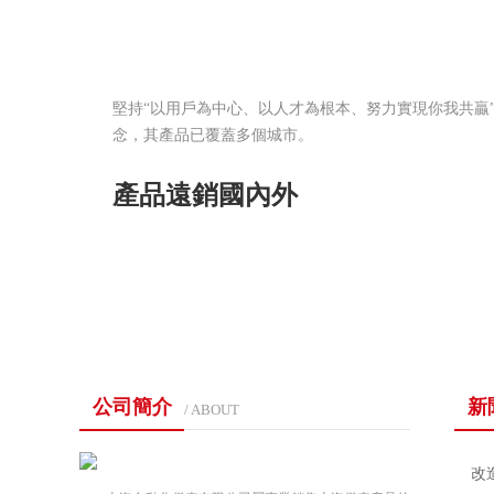
堅持“以用戶為中心、以人才為根本、努力實現你我共贏
念，其產品已覆蓋多個城市。
產品遠銷國內外
公司簡介
新
/ ABOUT
改