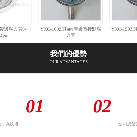
向帶邊壓力表0-
YXC-100ZT軸向帶邊電接點壓
YXC-150
Mpa
力表
我們的優勢
OUR ADVANTAGES
01
02
量，為技術
公司憑借