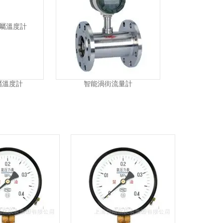
屬溫度計
智能渦街流量計
LDCK智