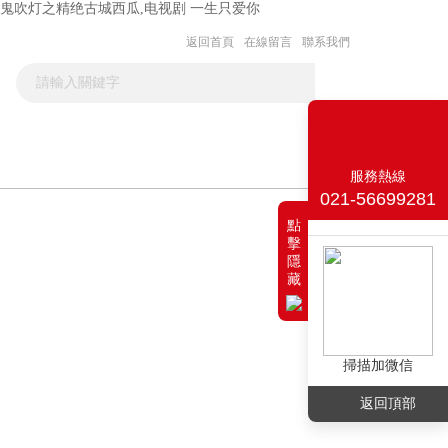
,鬼吹灯之精绝古城西瓜,电视剧 一生只爱你
返回首頁
在線留言
聯系我們
聯系我們
服務熱線
021-56699281
點
擊
隱
藏
掃描加微信
返回頂部