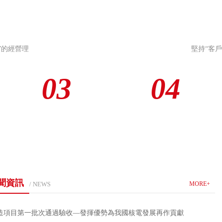
”的經營理
堅持“客
03
04
聞資訊
/ NEWS
MORE+
造項目第一批次通過驗收—發揮優勢為我國核電發展再作貢獻