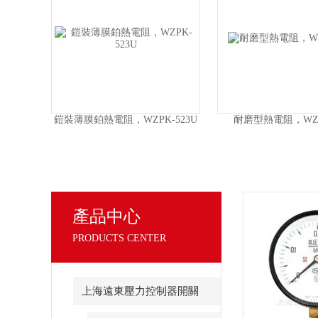
WR-
鎧裝薄膜鉑熱電阻，WZPK-523U
耐磨型熱電阻，WZP
產品中心
PRODUCTS CENTER
上海遠東壓力控制器開關