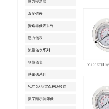
壓力變送器
溫度儀表
變送器儀表系列
壓力儀表
流量儀表系列
物位儀表
Y-100ZT
熱電偶系列
WJT-2A熱電偶校驗裝置
數字顯示調節儀