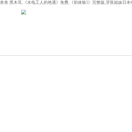
兽兽 黑木耳,《水电工人的艳遇》免费,《初体验5》完整版,牙医姐妹日本
首頁
關于我們
新聞動